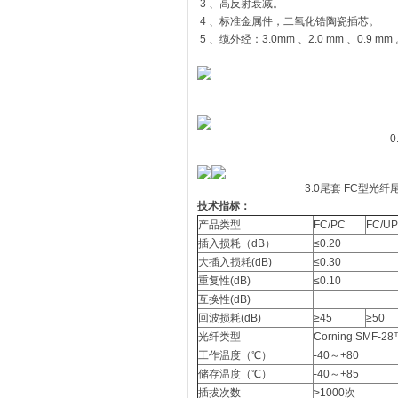
3 、高反射衰减。
4 、标准金属件，二氧化锆陶瓷插芯。
5 、缆外经：3.0mm 、2.0 mm 、0.9 mm
0
3.0尾套 FC
技术指标：
产品类型
FC/PC
FC/U
插入损耗（dB）
≤0.20
大插入损耗(dB)
≤0.30
重复性(dB)
≤0.10
互换性(dB)
回波损耗(dB)
≥45
≥50
光纤类型
Corning SMF-28
工作温度（℃）
-40～+80
储存温度（℃）
-40～+85
插拔次数
>1000次