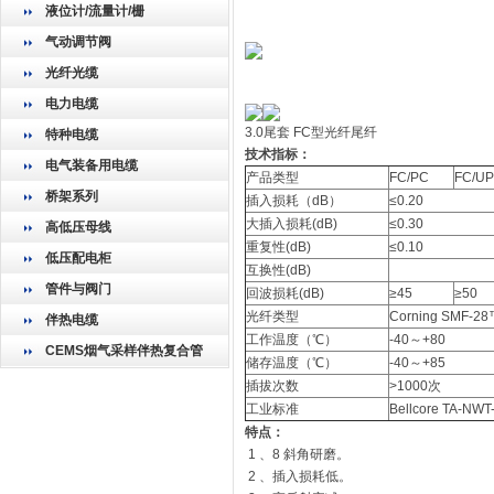
液位计/流量计/栅
气动调节阀
光纤光缆
电力电缆
3.0尾套 FC型光纤尾纤 3.0
特种电缆
技术指标：
电气装备用电缆
产品类型
FC/PC
FC/U
桥架系列
插入损耗（dB）
≤0.20
大插入损耗(dB)
≤0.30
高低压母线
重复性(dB)
≤0.10
低压配电柜
互换性(dB)
管件与阀门
回波损耗(dB)
≥45
≥50
光纤类型
Corning SMF-28
伴热电缆
工作温度（℃）
-40～+80
CEMS烟气采样伴热复合管
储存温度（℃）
-40～+85
插拔次数
>1000次
工业标准
Bellcore TA-NWT
特点：
1 、8 斜角研磨。
2 、插入损耗低。