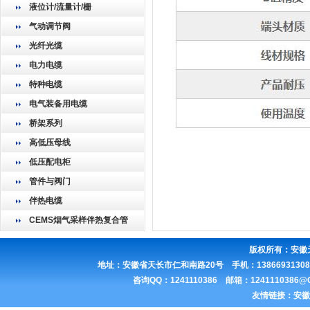
液位计/流量计/栅
气动调节阀
光纤光缆
电力电缆
特种电缆
电气装备用电缆
桥架系列
高低压母线
低压配电柜
管件与阀门
伴热电缆
CEMS烟气采样伴热复合管
版权所有：
安徽
地址：安徽省天长市仁和南路20号 手机：13866931308 联
咨询QQ：1241110386 邮箱：1241110386
友情链接：
安徽