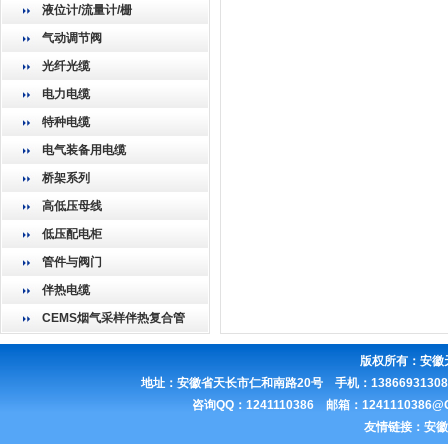
液位计/流量计/栅
气动调节阀
光纤光缆
电力电缆
特种电缆
电气装备用电缆
桥架系列
高低压母线
低压配电柜
管件与阀门
伴热电缆
CEMS烟气采样伴热复合管
版权所有：
安徽
地址：安徽省天长市仁和南路20号 手机：13866931308 联
咨询QQ：1241110386 邮箱：1241110386
友情链接：
安徽